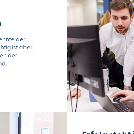
n
ehnte der
tig ist aber,
len der
nd.