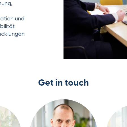
nung,
ation und
ilität
wicklungen
Get in touch